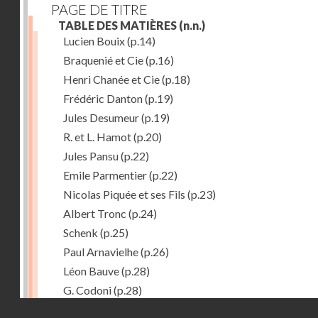
PAGE DE TITRE
TABLE DES MATIÈRES
(n.n.)
Lucien Bouix
(p.14)
Braquenié et Cie
(p.16)
Henri Chanée et Cie
(p.18)
Frédéric Danton
(p.19)
Jules Desumeur
(p.19)
R. et L. Hamot
(p.20)
Jules Pansu
(p.22)
Emile Parmentier
(p.22)
Nicolas Piquée et ses Fils
(p.23)
Albert Tronc
(p.24)
Schenk
(p.25)
Paul Arnavielhe
(p.26)
Léon Bauve
(p.28)
G. Codoni
(p.28)
Droits réservés - CNAM
L.-P.-A. Colin et Courcier
(p.30)