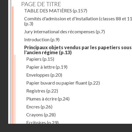
PAGE DE TITRE
TABLE DES MATIÈRES
(p.157)
Comités d'admission et d'installation (classes 88 et 1
(p.3)
Jury international des récompenses
(p.7)
Introduction
(p.9)
Principaux objets vendus par les papetiers sous
l'ancien régime
(p.13)
Papiers
(p.15)
Papier à lettre
(p.19)
Enveloppes
(p.20)
Papier buvard ou papier fluant
(p.22)
Registres
(p.22)
Plumes à écrire
(p.24)
Encres
(p.26)
Crayons
(p.28)
Ecritoires
(p.29)
Droits réservés - CNAM
Tablettes à écrire
(p.30)