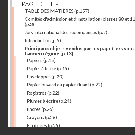
PAGE DE TITRE
TABLE DES MATIÈRES
(p.157)
Comités d'admission et d'installation (classes 88 et 1
(p.3)
Jury international des récompenses
(p.7)
Introduction
(p.9)
Principaux objets vendus par les papetiers sous
l'ancien régime
(p.13)
Papiers
(p.15)
Papier à lettre
(p.19)
Enveloppes
(p.20)
Papier buvard ou papier fluant
(p.22)
Registres
(p.22)
Plumes à écrire
(p.24)
Encres
(p.26)
Crayons
(p.28)
Ecritoires
(p.29)
Droits réservés - CNAM
Tablettes à écrire
(p.30)