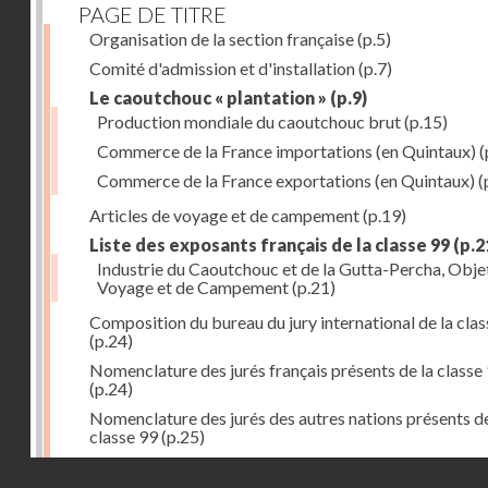
PAGE DE TITRE
Organisation de la section française
(p.5)
Comité d'admission et d'installation
(p.7)
Le caoutchouc « plantation »
(p.9)
Production mondiale du caoutchouc brut
(p.15)
Commerce de la France importations (en Quintaux)
(
Commerce de la France exportations (en Quintaux)
(
Articles de voyage et de campement
(p.19)
Liste des exposants français de la classe 99
(p.2
Industrie du Caoutchouc et de la Gutta-Percha, Obje
Voyage et de Campement
(p.21)
Composition du bureau du jury international de la cla
(p.24)
Nomenclature des jurés français présents de la classe
(p.24)
Nomenclature des jurés des autres nations présents de
classe 99
(p.25)
Liste des exposants hors concours classe 99
(p.25)
Droits réservés - CNAM