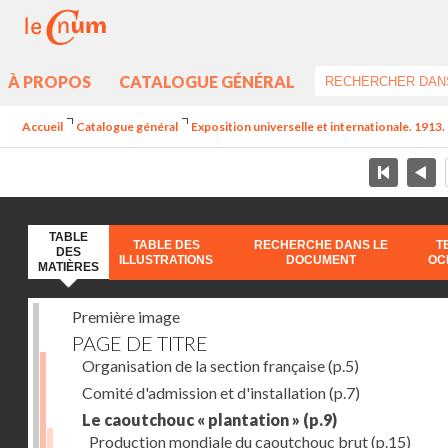
À PROPOS
CATALOGUE GÉNÉRAL
Accueil
Catalogue général
Exposition universelle et internationale. 1913. 
TABLE
TABLE DES
RECHERCHE DANS LE
T
DES
ILLUSTRATIONS
DOCUMENT
OC
MATIÈRES
Première image
PAGE DE TITRE
Organisation de la section française
(p.5)
Comité d'admission et d'installation
(p.7)
Le caoutchouc « plantation »
(p.9)
Production mondiale du caoutchouc brut
(p.15)