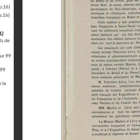
p.16)
p.16)
1)
ts de
sse 99
 99
 la