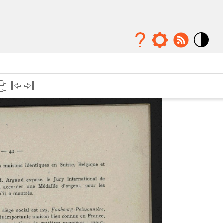
Mode
contraste
élévé