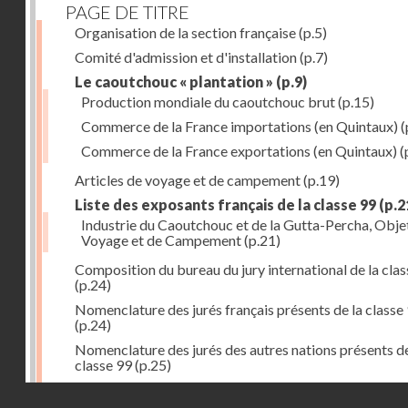
PAGE DE TITRE
Organisation de la section française
(p.5)
Comité d'admission et d'installation
(p.7)
Le caoutchouc « plantation »
(p.9)
Production mondiale du caoutchouc brut
(p.15)
Commerce de la France importations (en Quintaux)
(
Commerce de la France exportations (en Quintaux)
(
Articles de voyage et de campement
(p.19)
Liste des exposants français de la classe 99
(p.2
Industrie du Caoutchouc et de la Gutta-Percha, Obje
Voyage et de Campement
(p.21)
Composition du bureau du jury international de la cla
(p.24)
Nomenclature des jurés français présents de la classe
(p.24)
Nomenclature des jurés des autres nations présents de
classe 99
(p.25)
Liste des exposants hors concours classe 99
(p.25)
Droits réservés - CNAM