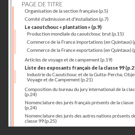
PAGE DE TITRE
Organisation de la section française
(p.5)
Comité d'admission et d'installation
(p.7)
Le caoutchouc « plantation »
(p.9)
Production mondiale du caoutchouc brut
(p.15)
Commerce de la France importations (en Quintaux)
(
Commerce de la France exportations (en Quintaux)
(
Articles de voyage et de campement
(p.19)
Liste des exposants français de la classe 99
(p.2
Industrie du Caoutchouc et de la Gutta-Percha, Obje
Voyage et de Campement
(p.21)
Composition du bureau du jury international de la cla
(p.24)
Nomenclature des jurés français présents de la classe
(p.24)
Nomenclature des jurés des autres nations présents de
classe 99
(p.25)
Liste des exposants hors concours classe 99
(p.25)
Droits réservés - CNAM