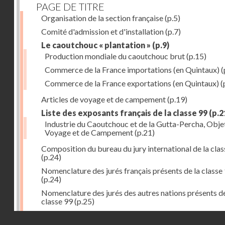
PAGE DE TITRE
Organisation de la section française
(p.5)
Comité d'admission et d'installation
(p.7)
Le caoutchouc « plantation »
(p.9)
Production mondiale du caoutchouc brut
(p.15)
Commerce de la France importations (en Quintaux)
(
Commerce de la France exportations (en Quintaux)
(
Articles de voyage et de campement
(p.19)
Liste des exposants français de la classe 99
(p.2
Industrie du Caoutchouc et de la Gutta-Percha, Obje
Voyage et de Campement
(p.21)
Composition du bureau du jury international de la cla
(p.24)
Nomenclature des jurés français présents de la classe
(p.24)
Nomenclature des jurés des autres nations présents de
classe 99
(p.25)
Liste des exposants hors concours classe 99
(p.25)
Droits réservés - CNAM