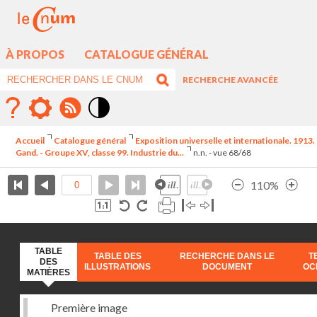
À PROPOS
CATALOGUE GÉNÉRAL
RECHERCHE AVANCÉE
Mode
contraste
Accueil
Catalogue général
Exposition universelle et internationale. 1913.
élévé
Gand. - Groupe XV, classe 99. Industrie du...
n.n. - vue 68/68
110%
TABLE
TABLE DES
RECHERCHE DANS LE
T
DES
ILLUSTRATIONS
DOCUMENT
OC
MATIÈRES
Première image