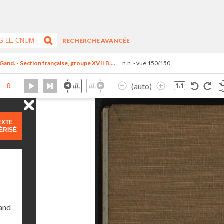
RECHERCHE AVANCÉE
Gand. - Section française, groupe XVII B....
n.n. - vue 150/150
(auto)
EXTE
ÉRISÉ
Gand