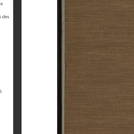
la
s des
6
6