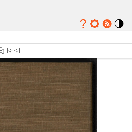
Mode
contraste
élévé