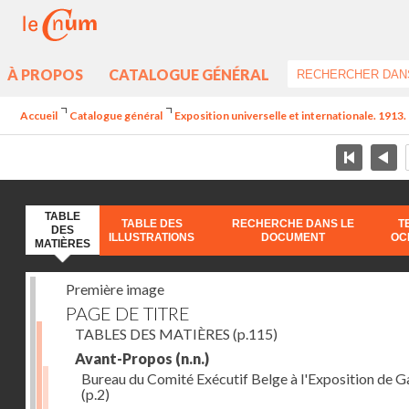
À PROPOS
CATALOGUE GÉNÉRAL
Accueil
Catalogue général
Exposition universelle et internationale. 1913. 
TABLE
TABLE DES
RECHERCHE DANS LE
T
DES
ILLUSTRATIONS
DOCUMENT
OC
MATIÈRES
Première image
PAGE DE TITRE
TABLES DES MATIÈRES
(p.115)
Avant-Propos
(n.n.)
Bureau du Comité Exécutif Belge à l'Exposition de 
(p.2)