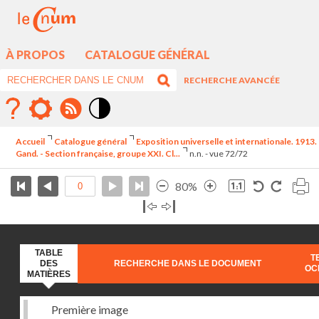
À PROPOS
CATALOGUE GÉNÉRAL
RECHERCHE AVANCÉE
Mode
contraste
Accueil
Catalogue général
Exposition universelle et internationale. 1913.
élévé
Gand. - Section française, groupe XXI. Cl...
n.n. - vue 72/72
80%
TABLE
T
DES
RECHERCHE DANS LE DOCUMENT
OC
MATIÈRES
Première image