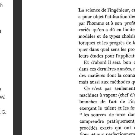
th
d
)
 W.
. G.