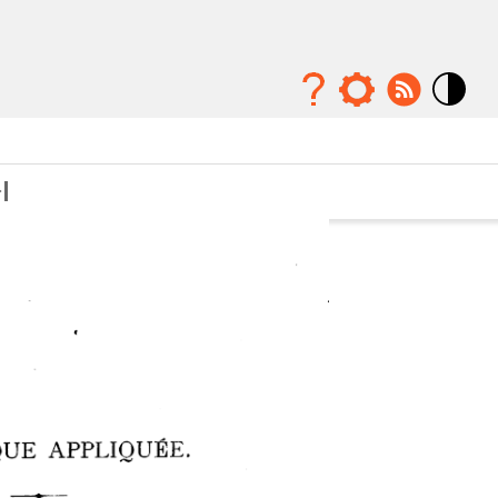
Mode
contraste
élévé