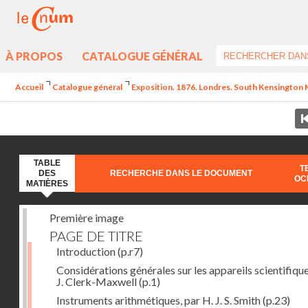
À PROPOS
CATALOGUE GÉNÉRAL
Accueil
Catalogue général
Exposition. 1876. Londres. South Kensington M
TABLE
T
DES
RECHERCHE DANS LE DOCUMENT
OC
MATIÈRES
Première image
PAGE DE TITRE
Introduction
(p.r7)
Considérations générales sur les appareils scientifique
J. Clerk-Maxwell
(p.1)
Instruments arithmétiques, par H. J. S. Smith
(p.23)