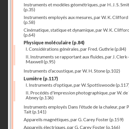
Instruments et modèles géométriques, par H. J. S. Smi
(p.35)
Instruments employés aux mesures, par W. K. Clifford
(p.58)
Cinématique, statique et dynamique, par W. K. Cliffor
(p.64)
Physique moléculaire
(p.84)
I. Considérations générales, par Fred. Guthrie
(p.84)
II. Instruments se rapportant aux fluides, par J. Clerk-
Maxwell
(p.95)
Instruments d'acoustique, par W. H. Stone
(p.102)
Lumière
(p.117)
I. Instruments d'optique, par W. Spottiswoode
(p.117
II. Procédés d'impression photographique, par W. de
Abney
(p.136)
Instruments employés Dans l'étude de la chaleur, par P
Tait
(p.141)
Appareils magnétiques, par G. Carey Foster
(p.159)
Appareils électriques, par G. Carey Foster
(p.166)