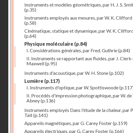
Instruments et modèles géométriques, par H. J. S. Smi
(p.35)
Instruments employés aux mesures, par W. K. Clifford
(p.58)
Cinématique, statique et dynamique, par W. K. Cliffor
(p.64)
Physique moléculaire
(p.84)
I. Considérations générales, par Fred. Guthrie
(p.84)
II. Instruments se rapportant aux fluides, par J. Clerk-
Maxwell
(p.95)
Instruments d'acoustique, par W. H. Stone
(p.102)
Lumière
(p.117)
I. Instruments d'optique, par W. Spottiswoode
(p.117
II. Procédés d'impression photographique, par W. de
Abney
(p.136)
Instruments employés Dans l'étude de la chaleur, par P
Tait
(p.141)
Appareils magnétiques, par G. Carey Foster
(p.159)
Appareils électriques, par G. Carey Foster
(p.166)