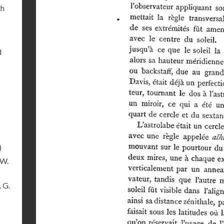
th
d
)
 W.
. G.