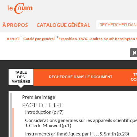
À PROPOS
CATALOGUE GÉNÉRAL
Accueil
Catalogue général
Exposition. 1876. Londres. South Kensington M
TABLE
T
DES
RECHERCHE DANS LE DOCUMENT
OC
MATIÈRES
Première image
PAGE DE TITRE
Introduction
(p.r7)
Considérations générales sur les appareils scientifique
J. Clerk-Maxwell
(p.1)
Instruments arithmétiques, par H. J. S. Smith
(p.23)