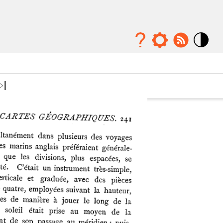
Mode
contraste
élévé