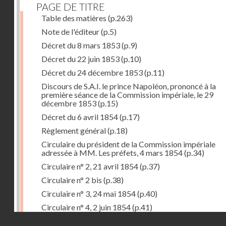
PAGE DE TITRE
Table des matières
(p.263)
Note de l'éditeur
(p.5)
Décret du 8 mars 1853
(p.9)
Décret du 22 juin 1853
(p.10)
Décret du 24 décembre 1853
(p.11)
Discours de S.A.I. le prince Napoléon, prononcé à la
première séance de la Commission impériale, le 29
décembre 1853
(p.15)
Décret du 6 avril 1854
(p.17)
Règlement général
(p.18)
Circulaire du président de la Commission impériale
adressée à MM. Les préfets, 4 mars 1854
(p.34)
Circulaire n° 2, 21 avril 1854
(p.37)
Circulaire n° 2 bis
(p.38)
Circulaire n° 3, 24 mai 1854
(p.40)
Circulaire n° 4, 2 juin 1854
(p.41)
Droits réservés - CNAM
Circulaire n° 5, 14 juillet 1854
(p.43)