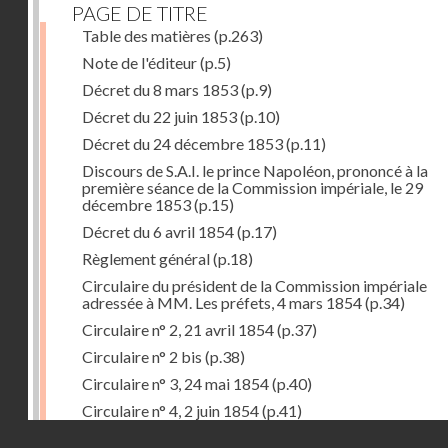
PAGE DE TITRE
Table des matières
(p.263)
Note de l'éditeur
(p.5)
Décret du 8 mars 1853
(p.9)
Décret du 22 juin 1853
(p.10)
Décret du 24 décembre 1853
(p.11)
Discours de S.A.I. le prince Napoléon, prononcé à la
première séance de la Commission impériale, le 29
décembre 1853
(p.15)
Décret du 6 avril 1854
(p.17)
Règlement général
(p.18)
Circulaire du président de la Commission impériale
adressée à MM. Les préfets, 4 mars 1854
(p.34)
Circulaire n° 2, 21 avril 1854
(p.37)
Circulaire n° 2 bis
(p.38)
Circulaire n° 3, 24 mai 1854
(p.40)
Circulaire n° 4, 2 juin 1854
(p.41)
Droits réservés - CNAM
Circulaire n° 5, 14 juillet 1854
(p.43)