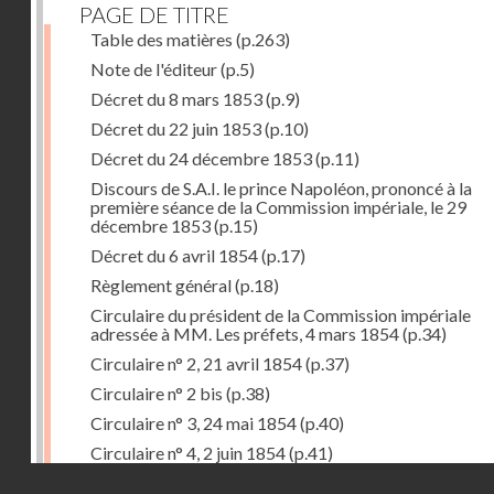
PAGE DE TITRE
Table des matières
(p.263)
Note de l'éditeur
(p.5)
Décret du 8 mars 1853
(p.9)
Décret du 22 juin 1853
(p.10)
Décret du 24 décembre 1853
(p.11)
Discours de S.A.I. le prince Napoléon, prononcé à la
première séance de la Commission impériale, le 29
décembre 1853
(p.15)
Décret du 6 avril 1854
(p.17)
Règlement général
(p.18)
Circulaire du président de la Commission impériale
adressée à MM. Les préfets, 4 mars 1854
(p.34)
Circulaire n° 2, 21 avril 1854
(p.37)
Circulaire n° 2 bis
(p.38)
Circulaire n° 3, 24 mai 1854
(p.40)
Circulaire n° 4, 2 juin 1854
(p.41)
Droits réservés - CNAM
Circulaire n° 5, 14 juillet 1854
(p.43)