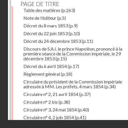
PAGE DE TITRE
Table des matières
(p.263)
Note de l'éditeur
(p.5)
Décret du 8 mars 1853
(p.9)
Décret du 22 juin 1853
(p.10)
Décret du 24 décembre 1853
(p.11)
Discours de S.A.I. le prince Napoléon, prononcé à la
première séance de la Commission impériale, le 29
décembre 1853
(p.15)
Décret du 6 avril 1854
(p.17)
Règlement général
(p.18)
Circulaire du président de la Commission impériale
adressée à MM. Les préfets, 4 mars 1854
(p.34)
Circulaire n° 2, 21 avril 1854
(p.37)
Circulaire n° 2 bis
(p.38)
Circulaire n° 3, 24 mai 1854
(p.40)
Circulaire n° 4, 2 juin 1854
(p.41)
Droits réservés - CNAM
Circulaire n° 5, 14 juillet 1854
(p.43)