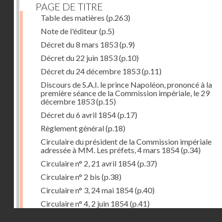
PAGE DE TITRE
Table des matières
(p.263)
Note de l'éditeur
(p.5)
Décret du 8 mars 1853
(p.9)
Décret du 22 juin 1853
(p.10)
Décret du 24 décembre 1853
(p.11)
Discours de S.A.I. le prince Napoléon, prononcé à la
première séance de la Commission impériale, le 29
décembre 1853
(p.15)
Décret du 6 avril 1854
(p.17)
Règlement général
(p.18)
Circulaire du président de la Commission impériale
adressée à MM. Les préfets, 4 mars 1854
(p.34)
Circulaire n° 2, 21 avril 1854
(p.37)
Circulaire n° 2 bis
(p.38)
Circulaire n° 3, 24 mai 1854
(p.40)
Circulaire n° 4, 2 juin 1854
(p.41)
Droits réservés - CNAM
Circulaire n° 5, 14 juillet 1854
(p.43)