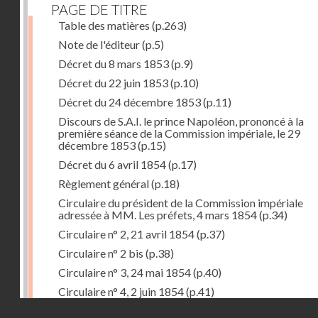
PAGE DE TITRE
Table des matières
(p.263)
Note de l'éditeur
(p.5)
Décret du 8 mars 1853
(p.9)
Décret du 22 juin 1853
(p.10)
Décret du 24 décembre 1853
(p.11)
Discours de S.A.I. le prince Napoléon, prononcé à la
première séance de la Commission impériale, le 29
décembre 1853
(p.15)
Décret du 6 avril 1854
(p.17)
Règlement général
(p.18)
Circulaire du président de la Commission impériale
adressée à MM. Les préfets, 4 mars 1854
(p.34)
Circulaire n° 2, 21 avril 1854
(p.37)
Circulaire n° 2 bis
(p.38)
Circulaire n° 3, 24 mai 1854
(p.40)
Circulaire n° 4, 2 juin 1854
(p.41)
Droits réservés - CNAM
Circulaire n° 5, 14 juillet 1854
(p.43)