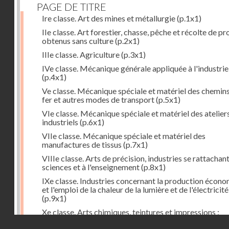
PAGE DE TITRE
Ire classe. Art des mines et métallurgie
(p.1x1)
IIe classe. Art forestier, chasse, pêche et récolte de pr
obtenus sans culture
(p.2x1)
IIIe classe. Agriculture
(p.3x1)
IVe classe. Mécanique générale appliquée à l'industrie
(p.4x1)
Ve classe. Mécanique spéciale et matériel des chemin
fer et autres modes de transport
(p.5x1)
VIe classe. Mécanique spéciale et matériel des atelier
industriels
(p.6x1)
VIIe classe. Mécanique spéciale et matériel des
manufactures de tissus
(p.7x1)
VIIIe classe. Arts de précision, industries se rattachan
sciences et à l'enseignement
(p.8x1)
IXe classe. Industries concernant la production écon
et l'emploi de la chaleur de la lumière et de l'électricité
(p.9x1)
Xe classe. Arts chimiques, teintures et impressions ;
industries du papier, des peaux, du caoutchouc, etc.
(p
Droits réservés - CNAM