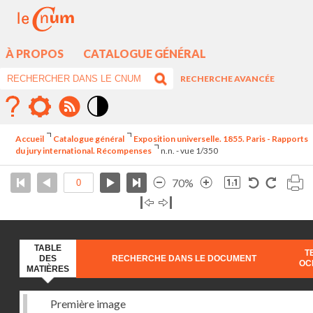
À PROPOS
CATALOGUE GÉNÉRAL
RECHERCHE AVANCÉE
Mode
contraste
Accueil
Catalogue général
Exposition universelle. 1855. Paris - Rapports
élévé
du jury international. Récompenses
n.n. - vue 1/350
70%
TABLE
T
DES
RECHERCHE DANS LE DOCUMENT
OC
MATIÈRES
Première image