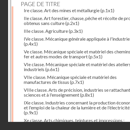
PAGE DE TITRE
Ire classe. Art des mines et métallurgie
(p.1x1)
IIe classe. Art forestier, chasse, pêche et récolte de pr
obtenus sans culture
(p.2x1)
IIIe classe. Agriculture
(p.3x1)
IVe classe. Mécanique générale appliquée à l'industrie
(p.4x1)
Ve classe. Mécanique spéciale et matériel des chemin
fer et autres modes de transport
(p.5x1)
VIe classe. Mécanique spéciale et matériel des atelier
industriels
(p.6x1)
VIIe classe. Mécanique spéciale et matériel des
manufactures de tissus
(p.7x1)
VIIIe classe. Arts de précision, industries se rattachan
sciences et à l'enseignement
(p.8x1)
IXe classe. Industries concernant la production écon
et l'emploi de la chaleur de la lumière et de l'électricité
(p.9x1)
Xe classe. Arts chimiques, teintures et impressions ;
industries du papier, des peaux, du caoutchouc, etc.
(p
Droits réservés - CNAM