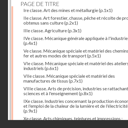
PAGE DE TITRE
Ire classe. Art des mines et métallurgie
(p.1x1)
IIe classe. Art forestier, chasse, pêche et récolte de pr
obtenus sans culture
(p.2x1)
IIIe classe. Agriculture
(p.3x1)
IVe classe. Mécanique générale appliquée à l'industrie
(p.4x1)
Ve classe. Mécanique spéciale et matériel des chemin
fer et autres modes de transport
(p.5x1)
VIe classe. Mécanique spéciale et matériel des atelier
industriels
(p.6x1)
VIIe classe. Mécanique spéciale et matériel des
manufactures de tissus
(p.7x1)
VIIIe classe. Arts de précision, industries se rattachan
sciences et à l'enseignement
(p.8x1)
IXe classe. Industries concernant la production écon
et l'emploi de la chaleur de la lumière et de l'électricité
(p.9x1)
Xe classe. Arts chimiques, teintures et impressions ;
industries du papier, des peaux, du caoutchouc, etc.
(p
Droits réservés - CNAM