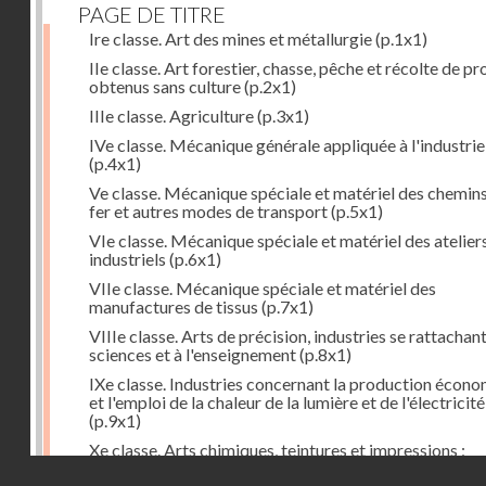
PAGE DE TITRE
Ire classe. Art des mines et métallurgie
(p.1x1)
IIe classe. Art forestier, chasse, pêche et récolte de pr
obtenus sans culture
(p.2x1)
IIIe classe. Agriculture
(p.3x1)
IVe classe. Mécanique générale appliquée à l'industrie
(p.4x1)
Ve classe. Mécanique spéciale et matériel des chemin
fer et autres modes de transport
(p.5x1)
VIe classe. Mécanique spéciale et matériel des atelier
industriels
(p.6x1)
VIIe classe. Mécanique spéciale et matériel des
manufactures de tissus
(p.7x1)
VIIIe classe. Arts de précision, industries se rattachan
sciences et à l'enseignement
(p.8x1)
IXe classe. Industries concernant la production écon
et l'emploi de la chaleur de la lumière et de l'électricité
(p.9x1)
Xe classe. Arts chimiques, teintures et impressions ;
industries du papier, des peaux, du caoutchouc, etc.
(p
Droits réservés - CNAM