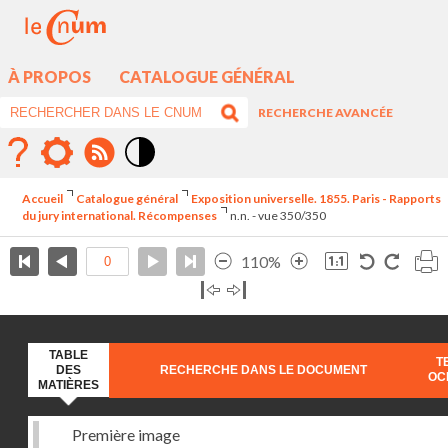
À PROPOS
CATALOGUE GÉNÉRAL
RECHERCHE AVANCÉE
Mode
contraste
Accueil
Catalogue général
Exposition universelle. 1855. Paris - Rapports
élévé
du jury international. Récompenses
n.n. - vue 350/350
110%
TABLE
T
DES
RECHERCHE DANS LE DOCUMENT
OC
MATIÈRES
Première image