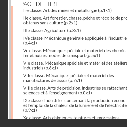
PAGE DE TITRE
Ire classe. Art des mines et métallurgie
(p.1x1)
IIe classe. Art forestier, chasse, pêche et récolte de pr
obtenus sans culture
(p.2x1)
IIIe classe. Agriculture
(p.3x1)
IVe classe. Mécanique générale appliquée à l'industrie
(p.4x1)
Ve classe. Mécanique spéciale et matériel des chemin
fer et autres modes de transport
(p.5x1)
VIe classe. Mécanique spéciale et matériel des atelier
industriels
(p.6x1)
VIIe classe. Mécanique spéciale et matériel des
manufactures de tissus
(p.7x1)
VIIIe classe. Arts de précision, industries se rattachan
sciences et à l'enseignement
(p.8x1)
IXe classe. Industries concernant la production écon
et l'emploi de la chaleur de la lumière et de l'électricité
(p.9x1)
Xe classe. Arts chimiques, teintures et impressions ;
industries du papier, des peaux, du caoutchouc, etc.
(p
Droits réservés - CNAM