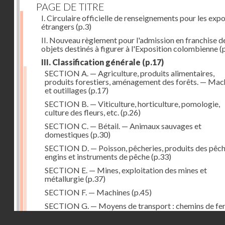
PAGE DE TITRE
I. Circulaire officielle de renseignements pour les exp
étrangers
(p.3)
II. Nouveau règlement pour l'admission en franchise d
objets destinés à figurer à l'Exposition colombienne
(p
III. Classification générale
(p.17)
SECTION A. — Agriculture, produits alimentaires,
produits forestiers, aménagement des forêts. — Mac
et outillages
(p.17)
SECTION B. — Viticulture, horticulture, pomologie,
culture des fleurs, etc.
(p.26)
SECTION C. — Bétail. — Animaux sauvages et
domestiques
(p.30)
SECTION D. — Poisson, pêcheries, produits des pêch
engins et instruments de pêche
(p.33)
SECTION E. — Mines, exploitation des mines et
métallurgie
(p.37)
SECTION F. — Machines
(p.45)
SECTION G. — Moyens de transport : chemins de fer
navires, véhicules divers
(p.52)
Droits réservés - CNAM