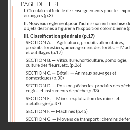
PAGE DE TITRE
I. Circulaire officielle de renseignements pour les exp
étrangers
(p.3)
II. Nouveau règlement pour l'admission en franchise d
objets destinés à figurer à l'Exposition colombienne
(p
III. Classification générale
(p.17)
SECTION A. — Agriculture, produits alimentaires,
produits forestiers, aménagement des forêts. — Mac
et outillages
(p.17)
SECTION B. — Viticulture, horticulture, pomologie,
culture des fleurs, etc.
(p.26)
SECTION C. — Bétail. — Animaux sauvages et
domestiques
(p.30)
SECTION D. — Poisson, pêcheries, produits des pêch
engins et instruments de pêche
(p.33)
SECTION E. — Mines, exploitation des mines et
métallurgie
(p.37)
SECTION F. — Machines
(p.45)
SECTION G. — Moyens de transport : chemins de fer
navires, véhicules divers
(p.52)
Droits réservés - CNAM