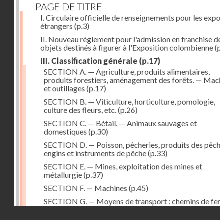
PAGE DE TITRE
I. Circulaire officielle de renseignements pour les exp
étrangers
(p.3)
II. Nouveau règlement pour l'admission en franchise d
objets destinés à figurer à l'Exposition colombienne
(p
III. Classification générale
(p.17)
SECTION A. — Agriculture, produits alimentaires,
produits forestiers, aménagement des forêts. — Mac
et outillages
(p.17)
SECTION B. — Viticulture, horticulture, pomologie,
culture des fleurs, etc.
(p.26)
SECTION C. — Bétail. — Animaux sauvages et
domestiques
(p.30)
SECTION D. — Poisson, pêcheries, produits des pêch
engins et instruments de pêche
(p.33)
SECTION E. — Mines, exploitation des mines et
métallurgie
(p.37)
SECTION F. — Machines
(p.45)
SECTION G. — Moyens de transport : chemins de fer
navires, véhicules divers
(p.52)
Droits réservés - CNAM