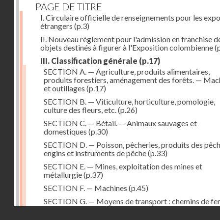
PAGE DE TITRE
I. Circulaire officielle de renseignements pour les exp
étrangers
(p.3)
II. Nouveau règlement pour l'admission en franchise d
objets destinés à figurer à l'Exposition colombienne
(p
III. Classification générale
(p.17)
SECTION A. — Agriculture, produits alimentaires,
produits forestiers, aménagement des forêts. — Mac
et outillages
(p.17)
SECTION B. — Viticulture, horticulture, pomologie,
culture des fleurs, etc.
(p.26)
SECTION C. — Bétail. — Animaux sauvages et
domestiques
(p.30)
SECTION D. — Poisson, pêcheries, produits des pêch
engins et instruments de pêche
(p.33)
SECTION E. — Mines, exploitation des mines et
métallurgie
(p.37)
SECTION F. — Machines
(p.45)
SECTION G. — Moyens de transport : chemins de fer
navires, véhicules divers
(p.52)
Droits réservés - CNAM