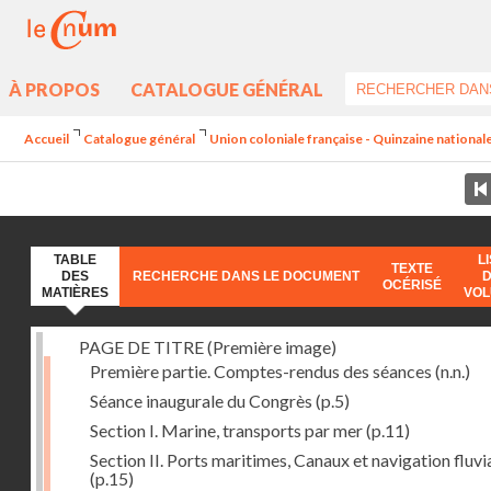
À PROPOS
CATALOGUE GÉNÉRAL
Accueil
Catalogue général
Union coloniale française - Quinzaine nationale
TABLE
L
TEXTE
DES
RECHERCHE DANS LE DOCUMENT
OCÉRISÉ
MATIÈRES
VO
PAGE DE TITRE (Première image)
Première partie. Comptes-rendus des séances
(n.n.)
Séance inaugurale du Congrès
(p.5)
Section I. Marine, transports par mer
(p.11)
Section II. Ports maritimes, Canaux et navigation fluvi
(p.15)