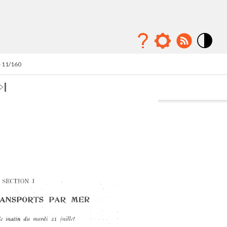
Mode
contraste
e 11/160
élévé