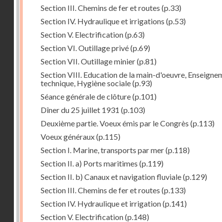
Section III. Chemins de fer et routes
(p.33)
Section IV. Hydraulique et irrigations
(p.53)
Section V. Electrification
(p.63)
Section VI. Outillage privé
(p.69)
Section VII. Outillage minier
(p.81)
Section VIII. Education de la main-d'oeuvre, Enseigne
technique, Hygiène sociale
(p.93)
Séance générale de clôture
(p.101)
Dîner du 25 juillet 1931
(p.103)
Deuxième partie. Voeux émis par le Congrès
(p.113)
Voeux généraux
(p.115)
Section I. Marine, transports par mer
(p.118)
Section II. a) Ports maritimes
(p.119)
Section II. b) Canaux et navigation fluviale
(p.129)
Section III. Chemins de fer et routes
(p.133)
Section IV. Hydraulique et irrigation
(p.141)
Section V. Electrification
(p.148)