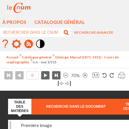
À PROPOS
CATALOGUE GÉNÉRAL
RECHERCHE AVANCÉE
Mode
contraste
Accueil
Catalogue général
Givierge, Marcel (1871-1931) - Cours de
élévé
cryptographie
n.n. - vue 1/315
70%
TABLE
T
DES
RECHERCHE DANS LE DOCUMENT
OC
MATIÈRES
Première image