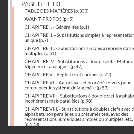
PAGE DE TITRE
TABLE DES MATIÈRES
(p.303)
AVANT-PROPOS
(p.r5)
CHAPITRE I. - Généralités
(p.1)
CHAPITRE II. - Substitutions simples à représentatio
unique
(p.7)
CHAPITRE III. - Substitutions simples à représentati
multiples
(p.31)
CHAPITRE IV. - Substitutions à double clef. - Méthod
Vigenère et analogues
(p.47)
CHAPITRE V. - Réglettes et cadrans
(p.72)
CHAPITRE VI. - Autoclaves et procédés divers pour
compliquer le système de Vigenère
(p.83)
CHAPITRE VII. - Substitutions à double clef à alphab
incohérents mais parallèles
(p.98)
CHAPITRE VIII. - Substitutions à doubles clefs avec 
alphabets non parallèles ou présumés tels, avec des
représentations numériques simples ou multiples, etc.
(p.123)
Droits réservés - CNAM
CHAPITRE IX. - Reconstitution d'alphabets
(p.127)