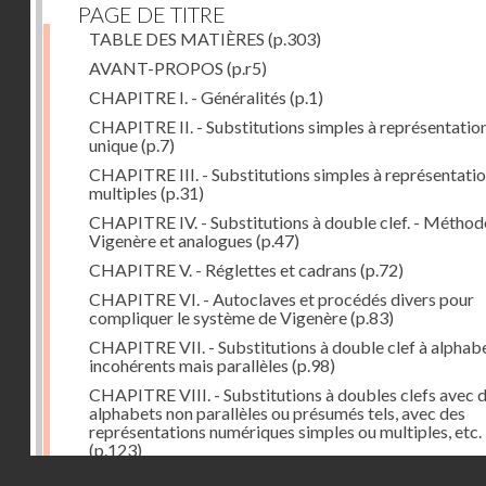
PAGE DE TITRE
TABLE DES MATIÈRES
(p.303)
AVANT-PROPOS
(p.r5)
CHAPITRE I. - Généralités
(p.1)
CHAPITRE II. - Substitutions simples à représentatio
unique
(p.7)
CHAPITRE III. - Substitutions simples à représentati
multiples
(p.31)
CHAPITRE IV. - Substitutions à double clef. - Méthod
Vigenère et analogues
(p.47)
CHAPITRE V. - Réglettes et cadrans
(p.72)
CHAPITRE VI. - Autoclaves et procédés divers pour
compliquer le système de Vigenère
(p.83)
CHAPITRE VII. - Substitutions à double clef à alphab
incohérents mais parallèles
(p.98)
CHAPITRE VIII. - Substitutions à doubles clefs avec 
alphabets non parallèles ou présumés tels, avec des
représentations numériques simples ou multiples, etc.
(p.123)
Droits réservés - CNAM
CHAPITRE IX. - Reconstitution d'alphabets
(p.127)