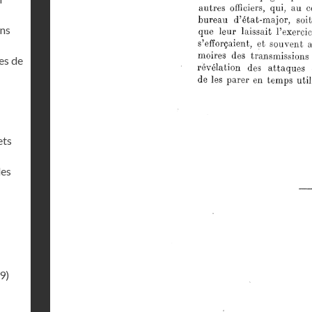
ons
es de
ets
des
9)