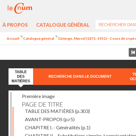
À PROPOS
CATALOGUE GÉNÉRAL
Accueil
Catalogue général
Givierge, Marcel (1871-1931) - Cours de crypt
TABLE
T
DES
RECHERCHE DANS LE DOCUMENT
OC
MATIÈRES
Première image
PAGE DE TITRE
TABLE DES MATIÈRES
(p.303)
AVANT-PROPOS
(p.r5)
CHAPITRE I. - Généralités
(p.1)
CHAPITRE II. - Substitutions simples à représentatio