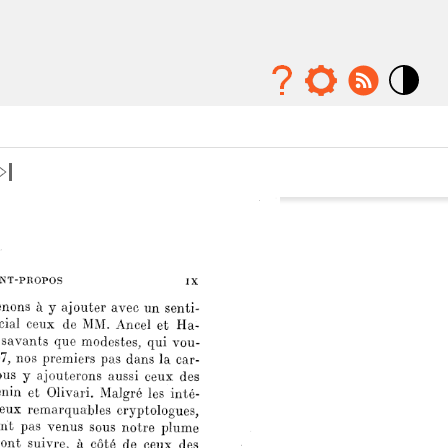
Mode
contraste
élévé