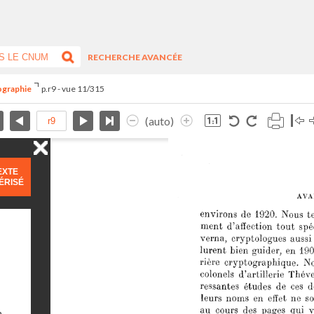
RECHERCHE AVANCÉE
ographie
p.r9 - vue 11/315
(auto)
EXTE
ÉRISÉ
n