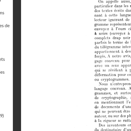
ons
es de
ets
des
9)