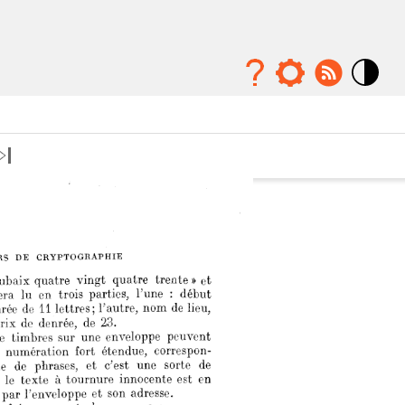
Mode
contraste
élévé