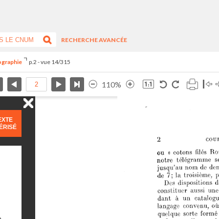
RECHERCHE AVANCÉE
ographie
p.2 - vue 14/315
110%
EXTE
ÉRISÉ
n