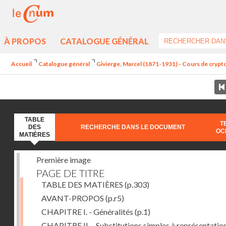
À PROPOS
CATALOGUE GÉNÉRAL
Accueil
Catalogue général
Givierge, Marcel (1871-1931) - Cours de crypt
TABLE
T
DES
RECHERCHE DANS LE DOCUMENT
OC
MATIÈRES
Première image
PAGE DE TITRE
TABLE DES MATIÈRES
(p.303)
AVANT-PROPOS
(p.r5)
CHAPITRE I. - Généralités
(p.1)
CHAPITRE II. - Substitutions simples à représentatio