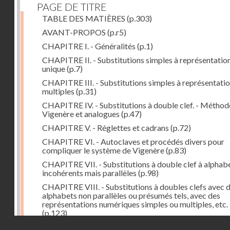
PAGE DE TITRE
TABLE DES MATIÈRES
(p.303)
AVANT-PROPOS
(p.r5)
CHAPITRE I. - Généralités
(p.1)
CHAPITRE II. - Substitutions simples à représentatio
unique
(p.7)
CHAPITRE III. - Substitutions simples à représentati
multiples
(p.31)
CHAPITRE IV. - Substitutions à double clef. - Méthod
Vigenère et analogues
(p.47)
CHAPITRE V. - Réglettes et cadrans
(p.72)
CHAPITRE VI. - Autoclaves et procédés divers pour
compliquer le système de Vigenère
(p.83)
CHAPITRE VII. - Substitutions à double clef à alphab
incohérents mais parallèles
(p.98)
CHAPITRE VIII. - Substitutions à doubles clefs avec 
alphabets non parallèles ou présumés tels, avec des
représentations numériques simples ou multiples, etc.
(p.123)
Droits réservés - CNAM
CHAPITRE IX. - Reconstitution d'alphabets
(p.127)