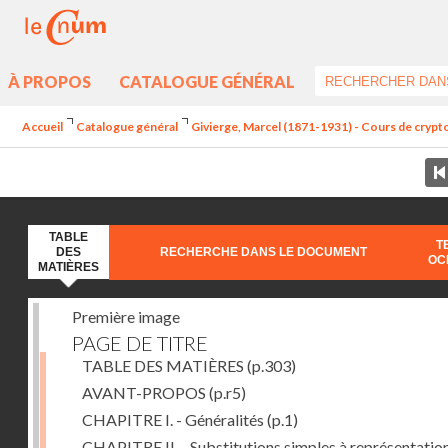
À PROPOS
CATALOGUE GÉNÉRAL
Accueil
Catalogue général
Givierge, Marcel (1871-1931) - Cours de crypt
TABLE
T
DES
RECHERCHE DANS LE DOCUMENT
OC
MATIÈRES
Première image
PAGE DE TITRE
TABLE DES MATIÈRES
(p.303)
AVANT-PROPOS
(p.r5)
CHAPITRE I. - Généralités
(p.1)
CHAPITRE II. - Substitutions simples à représentatio