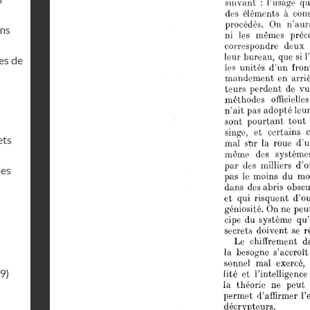
ons
es de
ets
des
9)