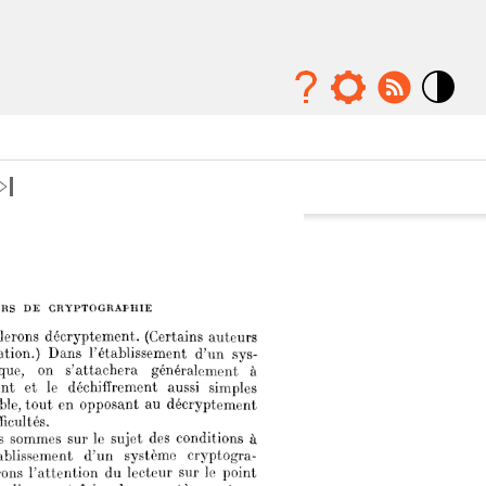
Mode
contraste
élévé