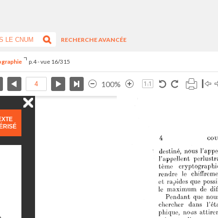
RECHERCHE AVANCÉE
ographie
p.4 - vue 16/315
100%
EXTE
ÉRISÉ
n