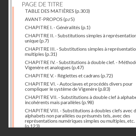
PAGE DE TITRE
TABLE DES MATIÈRES
(p.303)
AVANT-PROPOS
(p.r5)
CHAPITRE I. - Généralités
(p.1)
CHAPITRE II. - Substitutions simples à représentatio
unique
(p.7)
CHAPITRE III. - Substitutions simples à représentati
multiples
(p.31)
CHAPITRE IV. - Substitutions à double clef. - Méthod
Vigenère et analogues
(p.47)
CHAPITRE V. - Réglettes et cadrans
(p.72)
CHAPITRE VI. - Autoclaves et procédés divers pour
compliquer le système de Vigenère
(p.83)
CHAPITRE VII. - Substitutions à double clef à alphab
incohérents mais parallèles
(p.98)
CHAPITRE VIII. - Substitutions à doubles clefs avec 
alphabets non parallèles ou présumés tels, avec des
représentations numériques simples ou multiples, etc.
(p.123)
Droits réservés - CNAM
CHAPITRE IX. - Reconstitution d'alphabets
(p.127)