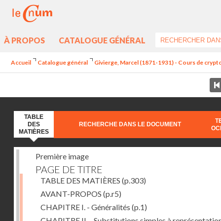
À PROPOS
CATALOGUE GÉNÉRAL
Accueil
Catalogue général
Givierge, Marcel (1871-1931) - Cours de crypt
TABLE
T
DES
RECHERCHE DANS LE DOCUMENT
OC
MATIÈRES
Première image
PAGE DE TITRE
TABLE DES MATIÈRES
(p.303)
AVANT-PROPOS
(p.r5)
CHAPITRE I. - Généralités
(p.1)
CHAPITRE II. - Substitutions simples à représentatio