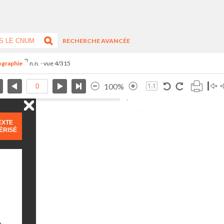
RECHERCHE AVANCÉE
ographie
n.n. - vue 4/315
100%
EXTE
ÉRISÉ
n