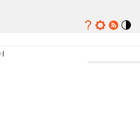
Mode
contraste
élévé