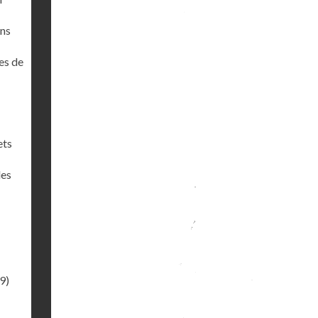
ons
es de
ets
des
9)