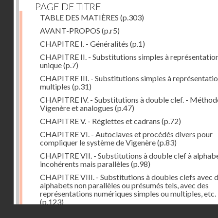
PAGE DE TITRE
TABLE DES MATIÈRES
(p.303)
AVANT-PROPOS
(p.r5)
CHAPITRE I. - Généralités
(p.1)
CHAPITRE II. - Substitutions simples à représentatio
unique
(p.7)
CHAPITRE III. - Substitutions simples à représentati
multiples
(p.31)
CHAPITRE IV. - Substitutions à double clef. - Méthod
Vigenère et analogues
(p.47)
CHAPITRE V. - Réglettes et cadrans
(p.72)
CHAPITRE VI. - Autoclaves et procédés divers pour
compliquer le système de Vigenère
(p.83)
CHAPITRE VII. - Substitutions à double clef à alphab
incohérents mais parallèles
(p.98)
CHAPITRE VIII. - Substitutions à doubles clefs avec 
alphabets non parallèles ou présumés tels, avec des
représentations numériques simples ou multiples, etc.
(p.123)
Droits réservés - CNAM
CHAPITRE IX. - Reconstitution d'alphabets
(p.127)