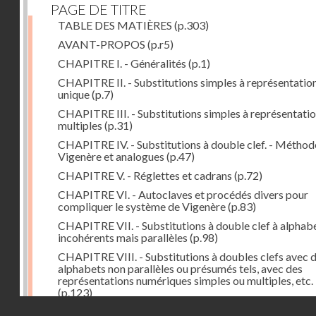
PAGE DE TITRE
TABLE DES MATIÈRES
(p.303)
AVANT-PROPOS
(p.r5)
CHAPITRE I. - Généralités
(p.1)
CHAPITRE II. - Substitutions simples à représentatio
unique
(p.7)
CHAPITRE III. - Substitutions simples à représentati
multiples
(p.31)
CHAPITRE IV. - Substitutions à double clef. - Méthod
Vigenère et analogues
(p.47)
CHAPITRE V. - Réglettes et cadrans
(p.72)
CHAPITRE VI. - Autoclaves et procédés divers pour
compliquer le système de Vigenère
(p.83)
CHAPITRE VII. - Substitutions à double clef à alphab
incohérents mais parallèles
(p.98)
CHAPITRE VIII. - Substitutions à doubles clefs avec 
alphabets non parallèles ou présumés tels, avec des
représentations numériques simples ou multiples, etc.
(p.123)
Droits réservés - CNAM
CHAPITRE IX. - Reconstitution d'alphabets
(p.127)