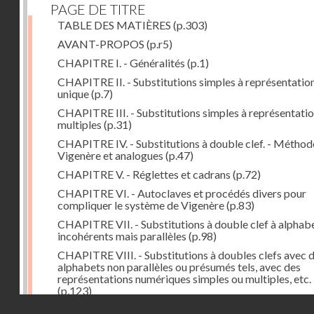
PAGE DE TITRE
TABLE DES MATIÈRES
(p.303)
AVANT-PROPOS
(p.r5)
CHAPITRE I. - Généralités
(p.1)
CHAPITRE II. - Substitutions simples à représentatio
unique
(p.7)
CHAPITRE III. - Substitutions simples à représentati
multiples
(p.31)
CHAPITRE IV. - Substitutions à double clef. - Méthod
Vigenère et analogues
(p.47)
CHAPITRE V. - Réglettes et cadrans
(p.72)
CHAPITRE VI. - Autoclaves et procédés divers pour
compliquer le système de Vigenère
(p.83)
CHAPITRE VII. - Substitutions à double clef à alphab
incohérents mais parallèles
(p.98)
CHAPITRE VIII. - Substitutions à doubles clefs avec 
alphabets non parallèles ou présumés tels, avec des
représentations numériques simples ou multiples, etc.
(p.123)
Droits réservés - CNAM
CHAPITRE IX. - Reconstitution d'alphabets
(p.127)