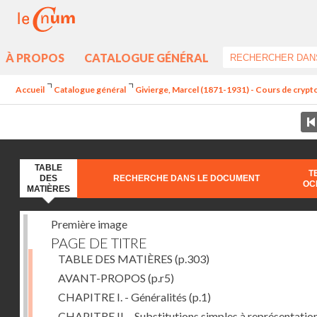
À PROPOS
CATALOGUE GÉNÉRAL
Accueil
Catalogue général
Givierge, Marcel (1871-1931) - Cours de crypt
TABLE
T
DES
RECHERCHE DANS LE DOCUMENT
OC
MATIÈRES
Première image
PAGE DE TITRE
TABLE DES MATIÈRES
(p.303)
AVANT-PROPOS
(p.r5)
CHAPITRE I. - Généralités
(p.1)
CHAPITRE II. - Substitutions simples à représentatio