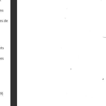
ons
es de
ets
des
9)