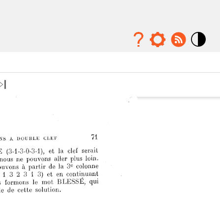
Mode
contraste
élévé