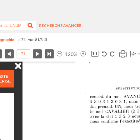
RECHERCHE AVANCÉE
ographie
p.71 - vue 81/315
120%
EXTE
ÉRISÉ
n