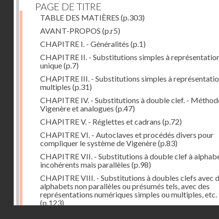
PAGE DE TITRE
TABLE DES MATIÈRES
(p.303)
AVANT-PROPOS
(p.r5)
CHAPITRE I. - Généralités
(p.1)
CHAPITRE II. - Substitutions simples à représentatio
unique
(p.7)
CHAPITRE III. - Substitutions simples à représentati
multiples
(p.31)
CHAPITRE IV. - Substitutions à double clef. - Méthod
Vigenère et analogues
(p.47)
CHAPITRE V. - Réglettes et cadrans
(p.72)
CHAPITRE VI. - Autoclaves et procédés divers pour
compliquer le système de Vigenère
(p.83)
CHAPITRE VII. - Substitutions à double clef à alphab
incohérents mais parallèles
(p.98)
CHAPITRE VIII. - Substitutions à doubles clefs avec 
alphabets non parallèles ou présumés tels, avec des
représentations numériques simples ou multiples, etc.
(p.123)
Droits réservés - CNAM
CHAPITRE IX. - Reconstitution d'alphabets
(p.127)