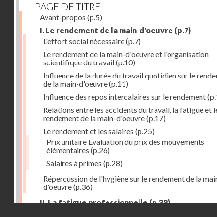
PAGE DE TITRE
Avant-propos
(p.5)
I. Le rendement de la main-d'oeuvre
(p.7)
L'effort social nécessaire
(p.7)
Le rendement de la main-d'oeuvre et l'organisation
scientifique du travail
(p.10)
Influence de la durée du travail quotidien sur le rend
de la main-d'oeuvre
(p.11)
Influence des repos intercalaires sur le rendement
(p.
Relations entre les accidents du travail, la fatigue et l
rendement de la main-d'oeuvre
(p.17)
Le rendement et les salaires
(p.25)
Prix unitaire Evaluation du prix des mouvements
élémentaires
(p.26)
Salaires à primes
(p.28)
Répercussion de l'hygiène sur le rendement de la mai
d'oeuvre
(p.36)
II. La fatigue professionnelle
(p.39)
Droits réservés - CNAM
L'énérgie humaine
(p.39)