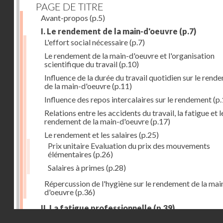
PAGE DE TITRE
Avant-propos
(p.5)
I. Le rendement de la main-d'oeuvre
(p.7)
L'effort social nécessaire
(p.7)
Le rendement de la main-d'oeuvre et l'organisation
scientifique du travail
(p.10)
Influence de la durée du travail quotidien sur le rend
de la main-d'oeuvre
(p.11)
Influence des repos intercalaires sur le rendement
(p.
Relations entre les accidents du travail, la fatigue et l
rendement de la main-d'oeuvre
(p.17)
Le rendement et les salaires
(p.25)
Prix unitaire Evaluation du prix des mouvements
élémentaires
(p.26)
Salaires à primes
(p.28)
Répercussion de l'hygiène sur le rendement de la mai
d'oeuvre
(p.36)
II. La fatigue professionnelle
(p.39)
Droits réservés - CNAM
L'énérgie humaine
(p.39)