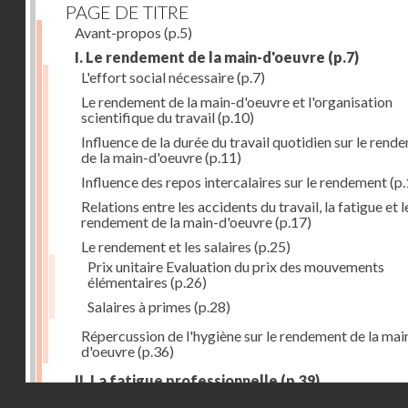
PAGE DE TITRE
Avant-propos
(p.5)
I. Le rendement de la main-d'oeuvre
(p.7)
L'effort social nécessaire
(p.7)
Le rendement de la main-d'oeuvre et l'organisation
scientifique du travail
(p.10)
Influence de la durée du travail quotidien sur le rend
de la main-d'oeuvre
(p.11)
Influence des repos intercalaires sur le rendement
(p.
Relations entre les accidents du travail, la fatigue et l
rendement de la main-d'oeuvre
(p.17)
Le rendement et les salaires
(p.25)
Prix unitaire Evaluation du prix des mouvements
élémentaires
(p.26)
Salaires à primes
(p.28)
Répercussion de l'hygiène sur le rendement de la mai
d'oeuvre
(p.36)
II. La fatigue professionnelle
(p.39)
Droits réservés - CNAM
L'énérgie humaine
(p.39)