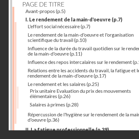
PAGE DE TITRE
Avant-propos
(p.5)
I. Le rendement de la main-d'oeuvre
(p.7)
L'effort social nécessaire
(p.7)
Le rendement de la main-d'oeuvre et l'organisation
scientifique du travail
(p.10)
Influence de la durée du travail quotidien sur le rend
de la main-d'oeuvre
(p.11)
Influence des repos intercalaires sur le rendement
(p.
Relations entre les accidents du travail, la fatigue et l
rendement de la main-d'oeuvre
(p.17)
Le rendement et les salaires
(p.25)
Prix unitaire Evaluation du prix des mouvements
élémentaires
(p.26)
Salaires à primes
(p.28)
Répercussion de l'hygiène sur le rendement de la mai
d'oeuvre
(p.36)
II. La fatigue professionnelle
(p.39)
Droits réservés - CNAM
L'énérgie humaine
(p.39)