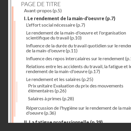
PAGE DE TITRE
Avant-propos
(p.5)
I. Le rendement de la main-d'oeuvre
(p.7)
L'effort social nécessaire
(p.7)
Le rendement de la main-d'oeuvre et l'organisation
scientifique du travail
(p.10)
Influence de la durée du travail quotidien sur le rend
de la main-d'oeuvre
(p.11)
Influence des repos intercalaires sur le rendement
(p.
Relations entre les accidents du travail, la fatigue et l
rendement de la main-d'oeuvre
(p.17)
Le rendement et les salaires
(p.25)
Prix unitaire Evaluation du prix des mouvements
élémentaires
(p.26)
Salaires à primes
(p.28)
Répercussion de l'hygiène sur le rendement de la mai
d'oeuvre
(p.36)
II. La fatigue professionnelle
(p.39)
Droits réservés - CNAM
L'énérgie humaine
(p.39)