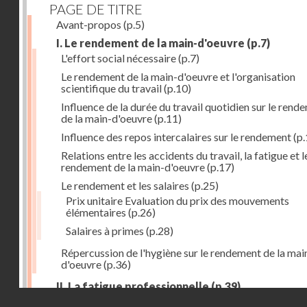
PAGE DE TITRE
Avant-propos
(p.5)
I. Le rendement de la main-d'oeuvre
(p.7)
L'effort social nécessaire
(p.7)
Le rendement de la main-d'oeuvre et l'organisation
scientifique du travail
(p.10)
Influence de la durée du travail quotidien sur le rend
de la main-d'oeuvre
(p.11)
Influence des repos intercalaires sur le rendement
(p.
Relations entre les accidents du travail, la fatigue et l
rendement de la main-d'oeuvre
(p.17)
Le rendement et les salaires
(p.25)
Prix unitaire Evaluation du prix des mouvements
élémentaires
(p.26)
Salaires à primes
(p.28)
Répercussion de l'hygiène sur le rendement de la mai
d'oeuvre
(p.36)
II. La fatigue professionnelle
(p.39)
Droits réservés - CNAM
L'énérgie humaine
(p.39)