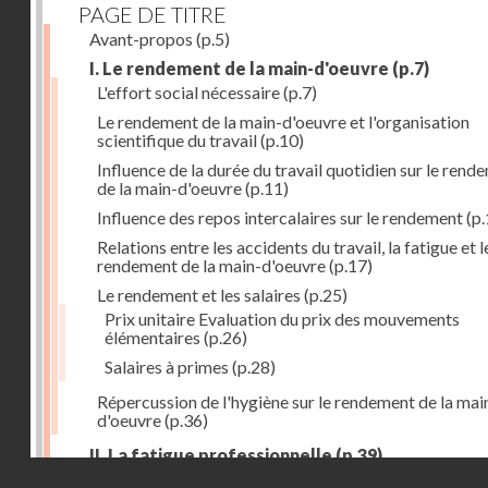
PAGE DE TITRE
Avant-propos
(p.5)
I. Le rendement de la main-d'oeuvre
(p.7)
L'effort social nécessaire
(p.7)
Le rendement de la main-d'oeuvre et l'organisation
scientifique du travail
(p.10)
Influence de la durée du travail quotidien sur le rend
de la main-d'oeuvre
(p.11)
Influence des repos intercalaires sur le rendement
(p.
Relations entre les accidents du travail, la fatigue et l
rendement de la main-d'oeuvre
(p.17)
Le rendement et les salaires
(p.25)
Prix unitaire Evaluation du prix des mouvements
élémentaires
(p.26)
Salaires à primes
(p.28)
Répercussion de l'hygiène sur le rendement de la mai
d'oeuvre
(p.36)
II. La fatigue professionnelle
(p.39)
Droits réservés - CNAM
L'énérgie humaine
(p.39)