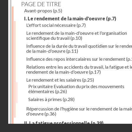
PAGE DE TITRE
Avant-propos
(p.5)
I. Le rendement de la main-d'oeuvre
(p.7)
L'effort social nécessaire
(p.7)
Le rendement de la main-d'oeuvre et l'organisation
scientifique du travail
(p.10)
Influence de la durée du travail quotidien sur le rend
de la main-d'oeuvre
(p.11)
Influence des repos intercalaires sur le rendement
(p.
Relations entre les accidents du travail, la fatigue et l
rendement de la main-d'oeuvre
(p.17)
Le rendement et les salaires
(p.25)
Prix unitaire Evaluation du prix des mouvements
élémentaires
(p.26)
Salaires à primes
(p.28)
Répercussion de l'hygiène sur le rendement de la mai
d'oeuvre
(p.36)
II. La fatigue professionnelle
(p.39)
Droits réservés - CNAM
L'énérgie humaine
(p.39)