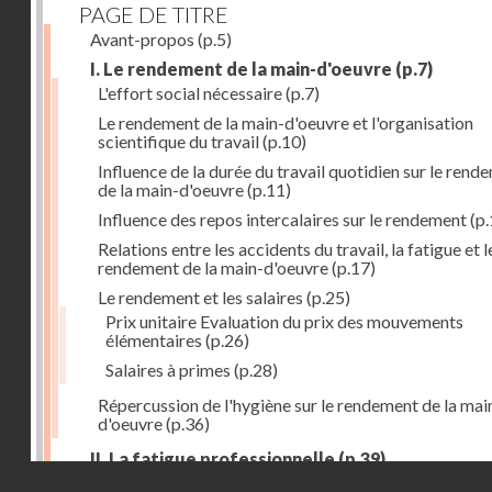
PAGE DE TITRE
Avant-propos
(p.5)
I. Le rendement de la main-d'oeuvre
(p.7)
L'effort social nécessaire
(p.7)
Le rendement de la main-d'oeuvre et l'organisation
scientifique du travail
(p.10)
Influence de la durée du travail quotidien sur le rend
de la main-d'oeuvre
(p.11)
Influence des repos intercalaires sur le rendement
(p.
Relations entre les accidents du travail, la fatigue et l
rendement de la main-d'oeuvre
(p.17)
Le rendement et les salaires
(p.25)
Prix unitaire Evaluation du prix des mouvements
élémentaires
(p.26)
Salaires à primes
(p.28)
Répercussion de l'hygiène sur le rendement de la mai
d'oeuvre
(p.36)
II. La fatigue professionnelle
(p.39)
Droits réservés - CNAM
L'énérgie humaine
(p.39)